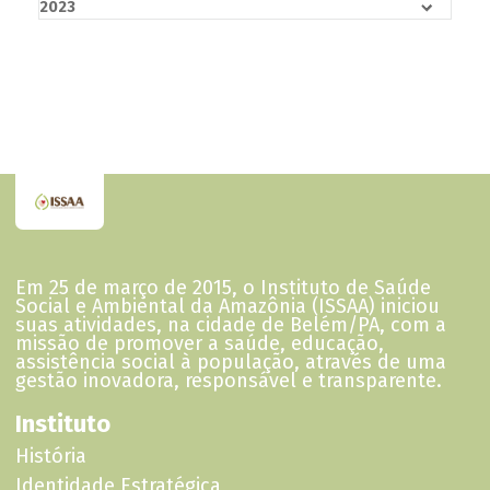
2023
Relatório Assistencial - ano_2023 - HPEG.pdf
Relatório Assistencial - ano 2023 - POLI TUCURUI.pdf
Relatório Assistencial - ano 2023 - POLI
METROPOLITANA.pdf
Relatório Assistencial - ano 2023- HRSP.pdf
Relatório Assistencial - ano 2023 - HMIB.pdf
Em 25 de março de 2015, o Instituto de Saúde
Social e Ambiental da Amazônia (ISSAA) iniciou
suas atividades, na cidade de Belém/PA, com a
missão de promover a saúde, educação,
assistência social à população, através de uma
gestão inovadora, responsável e transparente.
Instituto
História
Identidade Estratégica